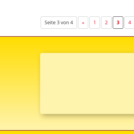
Seite 3 von 4
«
1
2
3
4