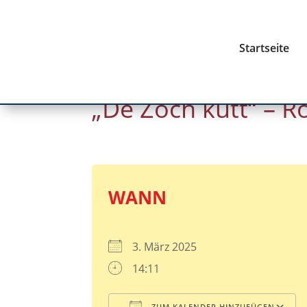
Startseite
„De Zoch kütt“ – 
WANN
3. März 2025
14:11
ZUM KALENDER HINZUFÜGEN