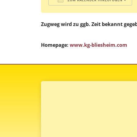
ICS herunterladen
Google Kalender
iCalendar
Office 365
Outlook
Zugweg wird zu ggb. Zeit bekannt gege
Homepage:
www.kg-bliesheim.com