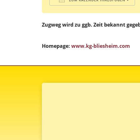
ICS herunterladen
Google Kalender
iCalendar
Office 365
Outlook
Zugweg wird zu ggb. Zeit bekannt gege
Homepage:
www.kg-bliesheim.com