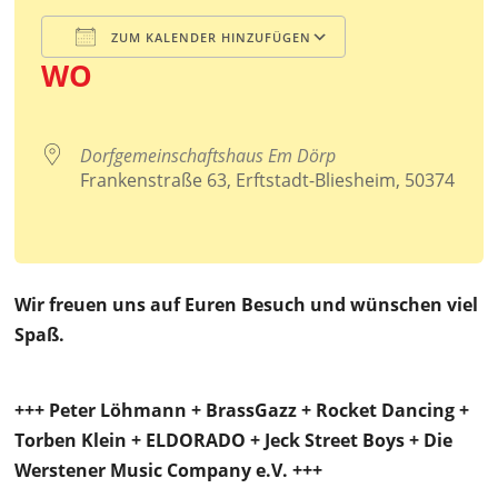
ZUM KALENDER HINZUFÜGEN
WO
ICS herunterladen
Google Kalender
iCalendar
Office 365
Outlook Live
Dorfgemeinschaftshaus Em Dörp
Frankenstraße 63, Erftstadt-Bliesheim, 50374
Wir freuen uns auf Euren Besuch und wünschen viel
Spaß.
+++ Peter Löhmann + BrassGazz + Rocket Dancing +
Torben Klein + ELDORADO + Jeck Street Boys + Die
Werstener Music Company e.V. +++