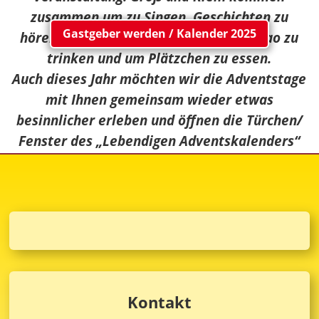
zusammen um zu Singen, Geschichten zu
Gastgeber werden / Kalender 2025
hören, zu erzählen, Glühwein oder Kakao zu
trinken und um Plätzchen zu essen.
Auch dieses Jahr möchten wir die Adventstage
mit Ihnen gemeinsam wieder etwas
besinnlicher erleben und öffnen die Türchen/
Fenster des „Lebendigen Adventskalenders“
vom 01. bis 23. Dezember jeweils um 18:00 Uhr
an einem anderen Haus hier in Bliesheim.
Wenn auch Sie Gastgeber sein möchten, dann
reservieren Sie sich bitte hier Ihren
Wunschtermin:
Kontakt